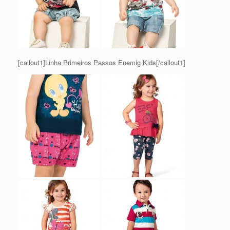
[callout1]Linha Primeiros Passos Enemig Kids[/callout1]