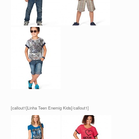
[callout1]Linha Teen Enemig Kids[/callout1]